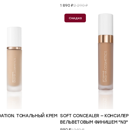
1 890 ₽
2 290 ₽
Скидка
В корзину
DATION. ТОНАЛЬНЫЙ КРЕМ
SOFT CONCEALER — КОНСИЛЕР
ВЕЛЬВЕТОВЫМ ФИНИШЕМ "N3"
990 ₽
1 240 ₽