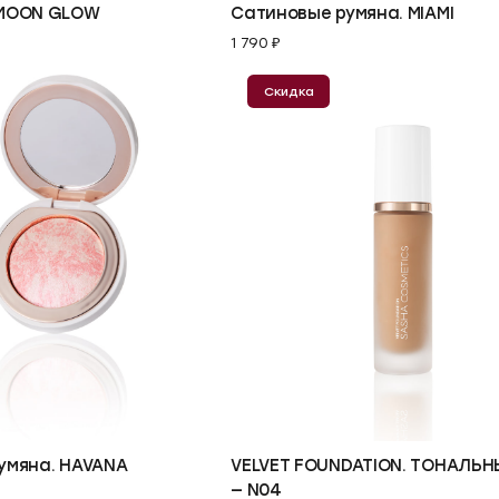
 MOON GLOW
Сатиновые румяна. MIAMI
1 790 ₽
Скидка
В корзину
умяна. HAVANA
VELVET FOUNDATION. ТОНАЛЬН
— N04