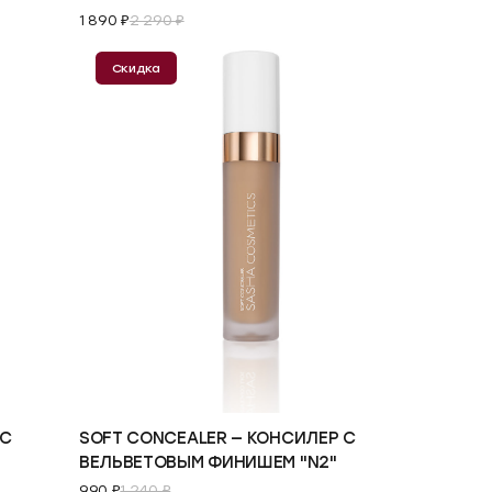
1 890 ₽
2 290 ₽
Скидка
В корзину
 С
SOFT CONCEALER — КОНСИЛЕР С
ВЕЛЬВЕТОВЫМ ФИНИШЕМ "N2"
990 ₽
1 240 ₽